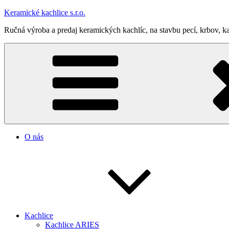
Prejsť
Keramické kachlice s.r.o.
na
Ručná výroba a predaj keramických kachlíc, na stavbu pecí, krbov, ka
obsah
O nás
Kachlice
Kachlice ARIES