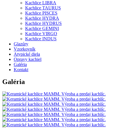
Kachlice LIBRA
Kachlice TAURUS
Kachlice PISCES
Kachlice HYDRA
Kachlice HYDRUS
Kachlice GEMINI
Kachlice VIRGO
Kachlice INDUS
Glazúry
Vzorkovník
Atypické diela
Opravy kachiel
Galéria
Kontakt
Galéria