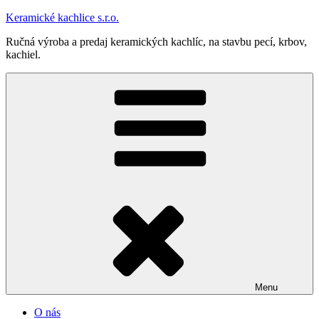
Prejsť
Keramické kachlice s.r.o.
na
Ručná výroba a predaj keramických kachlíc, na stavbu pecí, krbov,
obsah
kachiel.
Menu
O nás