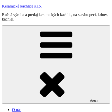
Prejsť
Keramické kachlice s.r.o.
na
Ručná výroba a predaj keramických kachlíc, na stavbu pecí, krbov,
obsah
kachiel.
Menu
O nás