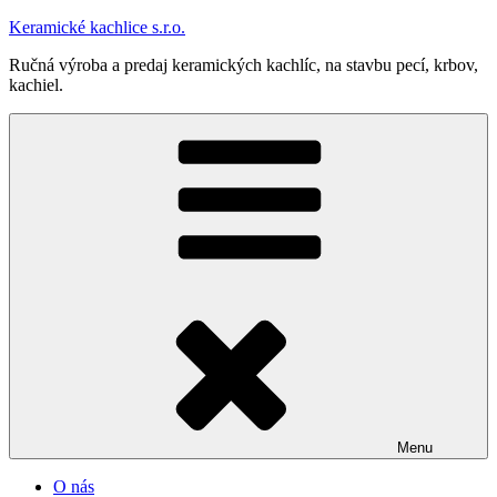
Prejsť
Keramické kachlice s.r.o.
na
Ručná výroba a predaj keramických kachlíc, na stavbu pecí, krbov,
obsah
kachiel.
Menu
O nás