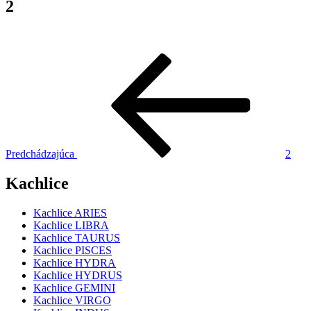
2
Navigácia
Predchádzajúci
článok
v
článku
Predchádzajúca
2
Kachlice
Kachlice ARIES
Kachlice LIBRA
Kachlice TAURUS
Kachlice PISCES
Kachlice HYDRA
Kachlice HYDRUS
Kachlice GEMINI
Kachlice VIRGO