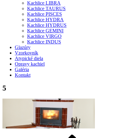
Kachlice LIBRA
Kachlice TAURUS
Kachlice PISCES
Kachlice HYDRA
Kachlice HYDRUS
Kachlice GEMINI
Kachlice VIRGO
Kachlice INDUS
Glazúry
Vzorkovník
Atypické diela
Opravy kachiel
Galéria
Kontakt
5
Predchádzajúci