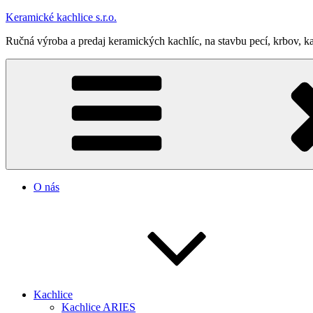
Prejsť
Keramické kachlice s.r.o.
na
Ručná výroba a predaj keramických kachlíc, na stavbu pecí, krbov, ka
obsah
O nás
Kachlice
Kachlice ARIES