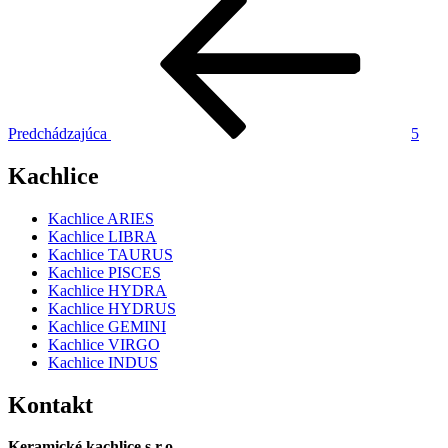
Navigácia
článok
v
článku
Predchádzajúca
5
Kachlice
Kachlice ARIES
Kachlice LIBRA
Kachlice TAURUS
Kachlice PISCES
Kachlice HYDRA
Kachlice HYDRUS
Kachlice GEMINI
Kachlice VIRGO
Kachlice INDUS
Kontakt
Keramické kachlice s.r.o.